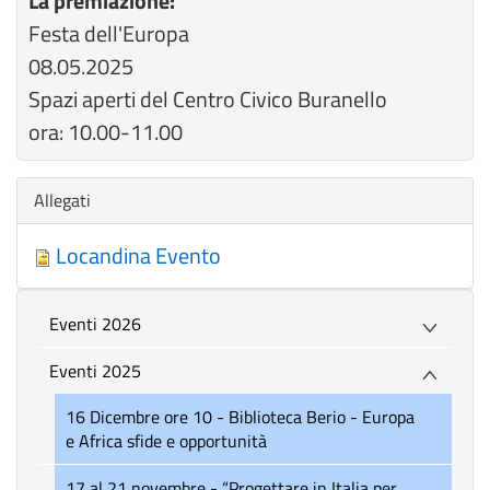
La premiazione:
Festa dell'Europa
08.05.2025
Spazi aperti del Centro Civico Buranello
ora: 10.00-11.00
Nascondi
Allegati
Locandina Evento
Eventi 2026
Eventi 2025
16 Dicembre ore 10 - Biblioteca Berio - Europa
e Africa sfide e opportunità
17 al 21 novembre - “Progettare in Italia per