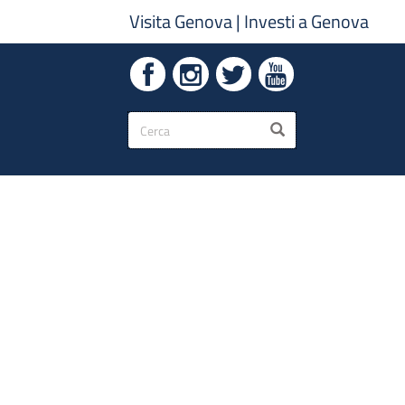
Visita Genova
|
Investi a Genova
Form
CERCA
di
ricerca