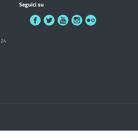
Seguici su
6124
i