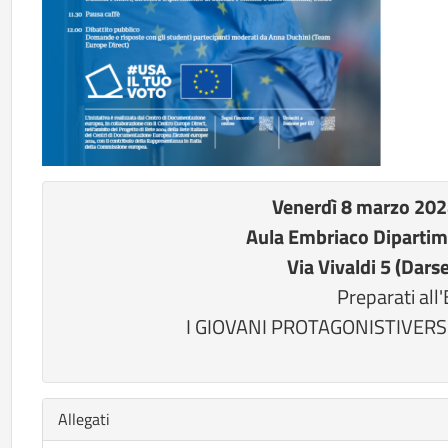
Venerdì 8 marzo 20
Aula Embriaco Diparti
Via Vivaldi 5 (Dars
Preparati all
I GIOVANI PROTAGONISTIVERS
Nascondi
Allegati