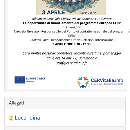
Nascondi
Allegati
Locandina