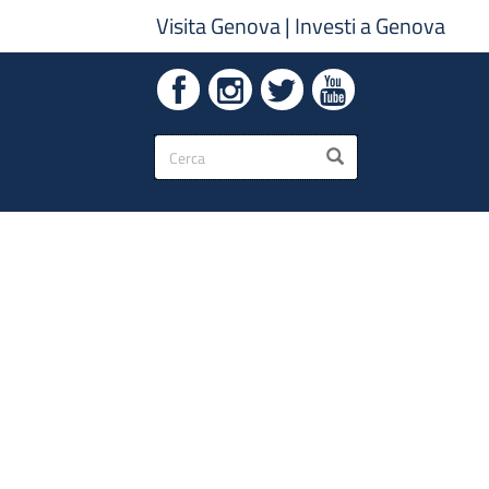
Visita Genova
|
Investi a Genova
Form
CERCA
di
ricerca