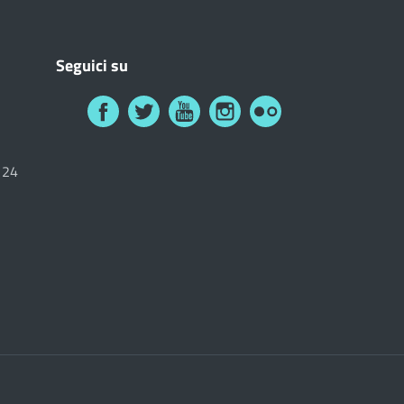
Seguici su
6124
i