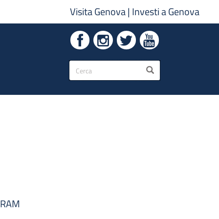
Visita Genova
|
Investi a Genova
Form
CERCA
di
ricerca
ERAM