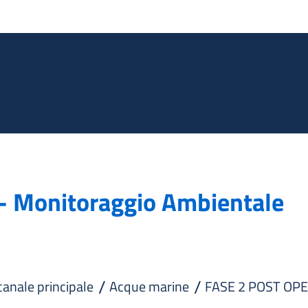
Salta al contenuto principale
 - Monitoraggio Ambientale
 canale principale
Acque marine
FASE 2 POST OP