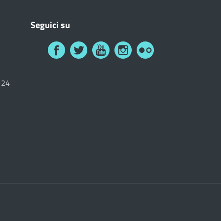
Seguici su
6124
i