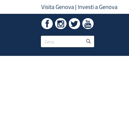
Visita Genova
|
Investi a Genova
Form
CERCA
di
ricerca