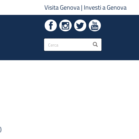
Visita Genova
|
Investi a Genova
Form
CERCA
di
ricerca
)