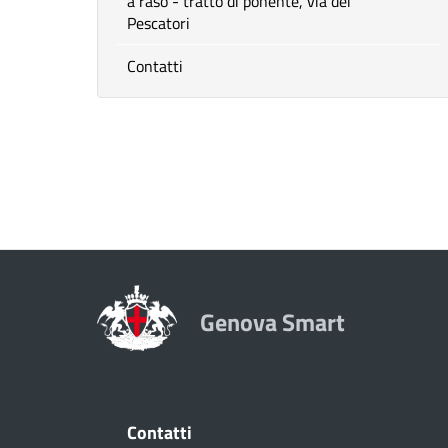
a raso - tratto di ponente, via dei
Pescatori
Contatti
Genova Smart
Contatti