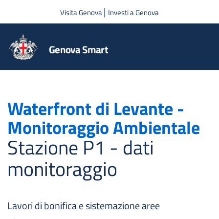
Salta al contenuto principale
|
Visita Genova
Investi a Genova
Genova Smart
Waterfront di Levante -
Monitoraggio Ambientale
Stazione P1 - dati
monitoraggio
Lavori di bonifica e sistemazione aree