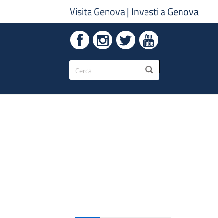
Visita Genova
|
Investi a Genova
Form
CERCA
di
ricerca