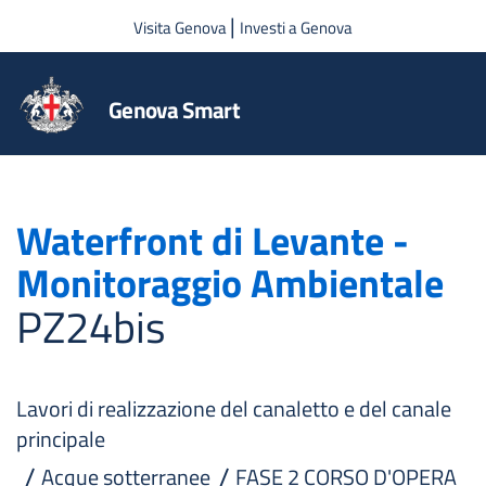
Salta al contenuto principale
|
Visita Genova
Investi a Genova
Genova Smart
Waterfront di Levante -
Monitoraggio Ambientale
PZ24bis
Lavori di realizzazione del canaletto e del canale
principale
Acque sotterranee
FASE 2 CORSO D'OPERA