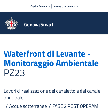
Salta al contenuto principale
|
Visita Genova
Investi a Genova
Genova Smart
Waterfront di Levante -
Monitoraggio Ambientale
PZ23
Lavori di realizzazione del canaletto e del canale
principale
Acque sotterranee
FASE 2 POST OPERAM