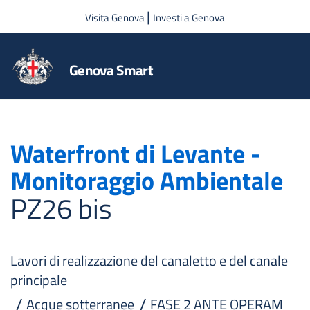
Salta al contenuto principale
|
Visita Genova
Investi a Genova
Genova Smart
Waterfront di Levante -
Monitoraggio Ambientale
PZ26 bis
Lavori di realizzazione del canaletto e del canale
principale
Acque sotterranee
FASE 2 ANTE OPERAM