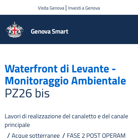
Salta al contenuto principale
|
Visita Genova
Investi a Genova
Genova Smart
Waterfront di Levante -
Monitoraggio Ambientale
PZ26 bis
Lavori di realizzazione del canaletto e del canale
principale
Acque sotterranee
FASE 2 POST OPERAM