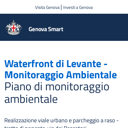
Salta al contenuto principale
|
Visita Genova
Investi a Genova
Genova Smart
Waterfront di Levante -
Monitoraggio Ambientale
Piano di monitoraggio
ambientale
Realizzazione viale urbano e parcheggio a raso -