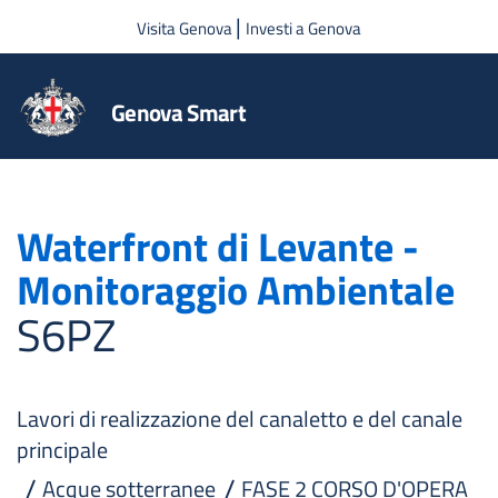
Salta al contenuto principale
|
Visita Genova
Investi a Genova
Genova Smart
Waterfront di Levante -
Monitoraggio Ambientale
S6PZ
Lavori di realizzazione del canaletto e del canale
principale
Acque sotterranee
FASE 2 CORSO D'OPERA