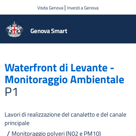
Salta al contenuto principale
|
Visita Genova
Investi a Genova
Genova Smart
Waterfront di Levante -
Monitoraggio Ambientale
P1
Lavori di realizzazione del canaletto e del canale
principale
Monitoraggio polveri (N02 e PM10)