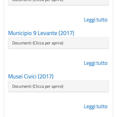
(201
Leggi tutto
su
Mun
Municipio 9 Levante (2017)
8
Med
Nascondi
Documenti
Lev
(201
Leggi tutto
su
Mun
Musei Civici (2017)
9
Lev
Nascondi
Documenti
(201
Leggi tutto
su
Mus