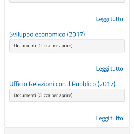
0-
6
Leggi tutto
su
(a.s.
Stat
201
Sviluppo economico (2017)
(201
201
Nascondi
Documenti
Leggi tutto
su
Svi
Ufficio Relazioni con il Pubblico (2017)
eco
(201
Nascondi
Documenti
Leggi tutto
su
Uffi