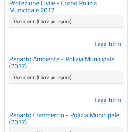
Protezione Civile - Corpo Polizia
Civic
Municipale 2017
(201
Nascondi
Documenti
Leggi tutto
su
Pro
Reparto Ambiente - Polizia Municipale
Civi
(2017)
-
Cor
Nascondi
Documenti
Poli
Mun
Leggi tutto
su
201
Rep
Reparto Commercio - Polizia Municipale
Amb
(2017)
-