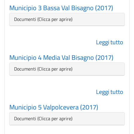
Mun
Municipio 3 Bassa Val Bisagno (2017)
2
Cen
Nascondi
Documenti
Ove
(201
Leggi tutto
su
Mun
Municipio 4 Media Val Bisagno (2017)
3
Bas
Nascondi
Documenti
Val
Bis
Leggi tutto
su
(201
Mun
Municipio 5 Valpolcevera (2017)
4
Med
Nascondi
Documenti
Val
Bis