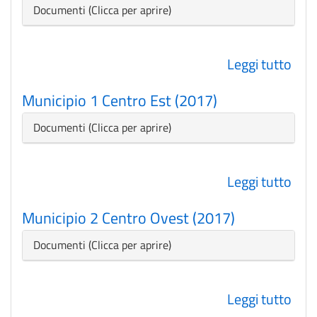
stud
Nascondi
Documenti
(20
201
Leggi tutto
su
Lavo
Municipio 1 Centro Est (2017)
Pubb
(201
Nascondi
Documenti
Leggi tutto
su
Mun
Municipio 2 Centro Ovest (2017)
1
Cen
Nascondi
Documenti
Est
(201
Leggi tutto
su