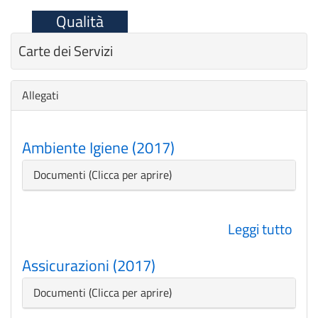
Qualità
Carte dei Servizi
Nascondi
Allegati
Ambiente Igiene (2017)
Nascondi
Documenti
Leggi tutto
su
Amb
Assicurazioni (2017)
Igie
(201
Nascondi
Documenti