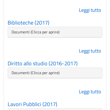
Leggi tutto
su
Assi
Biblioteche (2017)
(201
Nascondi
Documenti
Leggi tutto
su
Bibl
Diritto allo studio (2016-2017)
(201
Nascondi
Documenti
Leggi tutto
su
Diri
Lavori Pubblici (2017)
allo