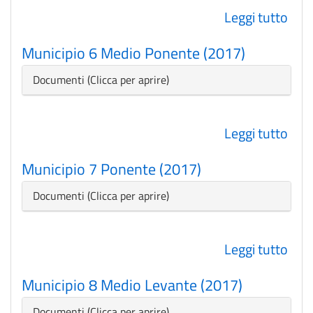
Leggi tutto
su
(201
Mun
Municipio 6 Medio Ponente (2017)
5
Val
Nascondi
Documenti
(201
Leggi tutto
su
Mun
Municipio 7 Ponente (2017)
6
Med
Nascondi
Documenti
Pon
(201
Leggi tutto
su
Mun
Municipio 8 Medio Levante (2017)
7
Pon
Nascondi
Documenti