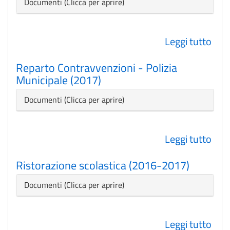
Poli
Nascondi
Documenti
Mun
(201
Leggi tutto
su
Rep
Reparto Contravvenzioni - Polizia
Com
Municipale (2017)
-
Poli
Nascondi
Documenti
Mun
(201
Leggi tutto
su
Rep
Ristorazione scolastica (2016-2017)
Con
-
Nascondi
Documenti
Poli
Mun
Leggi tutto
su
(201