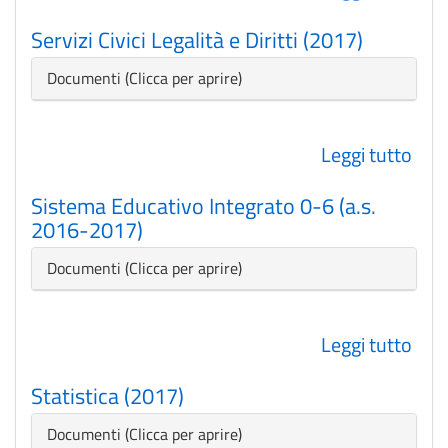
Rist
Servizi Civici Legalità e Diritti (2017)
scol
(20
Nascondi
Documenti
201
Leggi tutto
su
Serv
Sistema Educativo Integrato 0-6 (a.s.
Civic
2016-2017)
Lega
e
Nascondi
Documenti
Dirit
(201
Leggi tutto
su
Sis
Statistica (2017)
Edu
Inte
Nascondi
Documenti