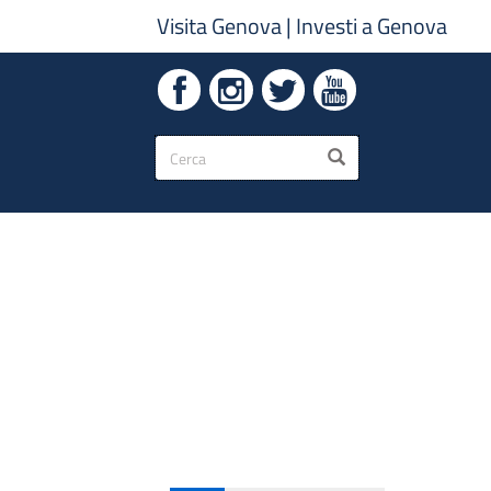
Visita Genova
|
Investi a Genova
Form
CERCA
di
ricerca