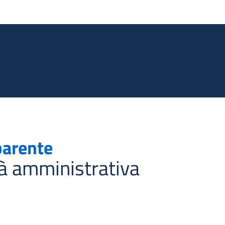
Salta al contenuto principale
parente
tà amministrativa