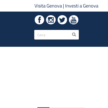
Visita Genova
|
Investi a Genova
Form
CERCA
di
ricerca