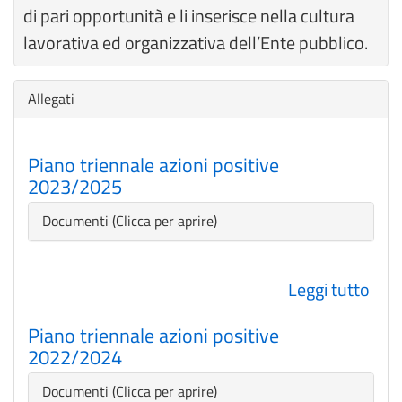
di pari opportunità e li inserisce nella cultura
lavorativa ed organizzativa dell’Ente pubblico.
Nascondi
Allegati
Piano triennale azioni positive
2023/2025
Nascondi
Documenti
Leggi tutto
su
Pia
Piano triennale azioni positive
trie
2022/2024
azio
posi
Nascondi
Documenti