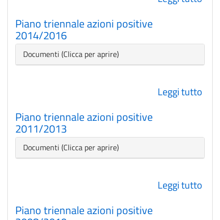
Pia
Piano triennale azioni positive
trie
2014/2016
azio
posi
Nascondi
Documenti
201
Leggi tutto
su
Pia
Piano triennale azioni positive
trie
2011/2013
azio
posi
Nascondi
Documenti
201
Leggi tutto
su
Pia
Piano triennale azioni positive
trie