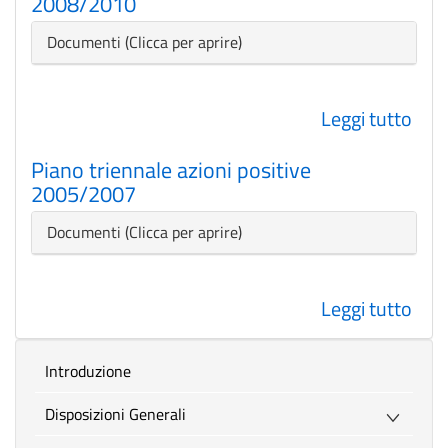
2008/2010
azio
posi
Nascondi
Documenti
201
Leggi tutto
su
Pia
Piano triennale azioni positive
trie
2005/2007
azio
posi
Nascondi
Documenti
200
Leggi tutto
su
Pia
trie
introduzione
azio
Disposizioni Generali
posi