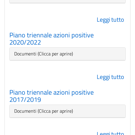
202
Leggi tutto
su
Pia
Piano triennale azioni positive
trie
2020/2022
azio
posi
Nascondi
Documenti
202
Leggi tutto
su
Pia
Piano triennale azioni positive
trie
2017/2019
azio
posi
Nascondi
Documenti
202
Leggi tutto
su