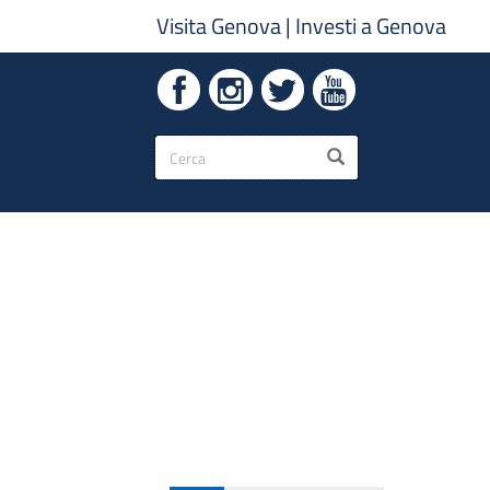
Visita Genova
|
Investi a Genova
Form
CERCA
di
ricerca