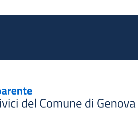
Salta al contenuto principale
parente
civici del Comune di Genova