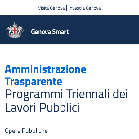
Salta al contenuto principale
|
Visita Genova
Investi a Genova
Genova Smart
Amministrazione
Trasparente
Programmi Triennali dei
Lavori Pubblici
Opere Pubbliche