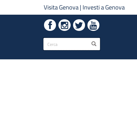
Visita Genova
|
Investi a Genova
Form
CERCA
di
ricerca