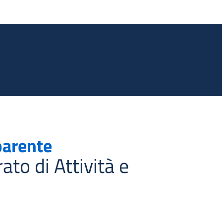
Salta al contenuto principale
parente
rato di Attività e