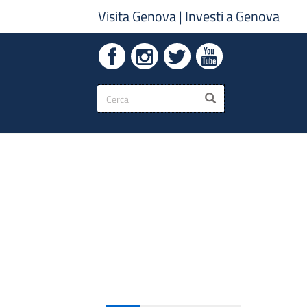
Visita Genova
|
Investi a Genova
Form
CERCA
di
ricerca