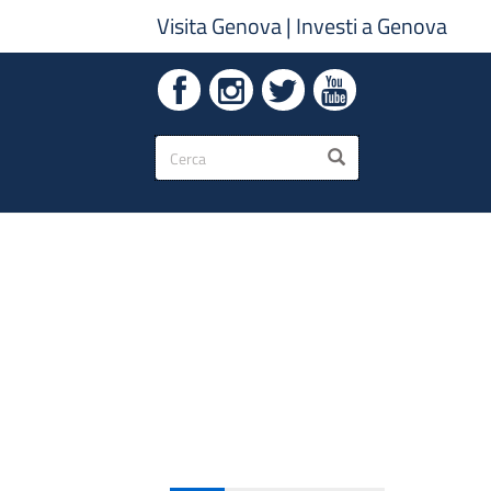
Visita Genova
|
Investi a Genova
Form
CERCA
di
ricerca