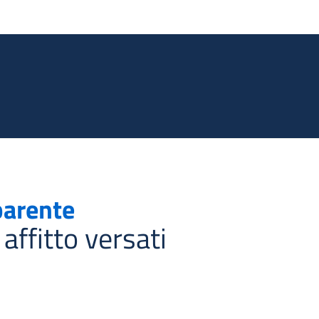
Salta al contenuto principale
parente
affitto versati