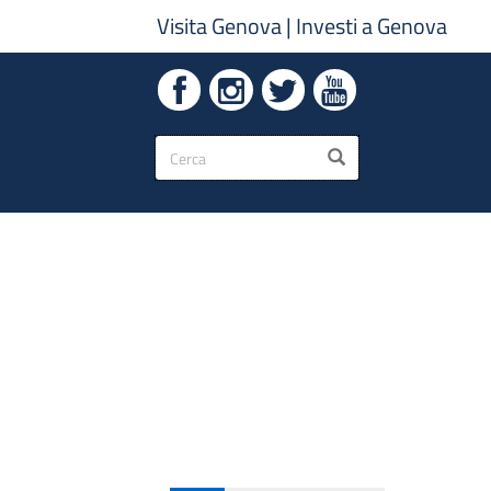
Visita Genova
|
Investi a Genova
Form
CERCA
di
ricerca