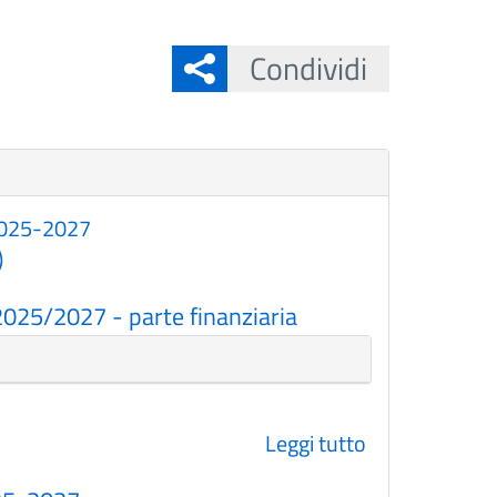
Condividi
 2025-2027
)
2025/2027 - parte finanziaria
Leggi tutto
su
Variazioni