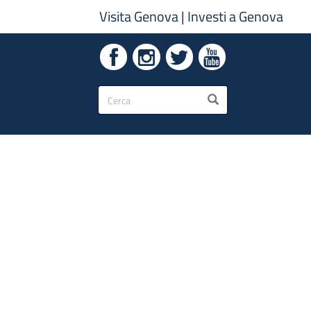
Visita Genova
|
Investi a Genova
Form
CERCA
di
ricerca